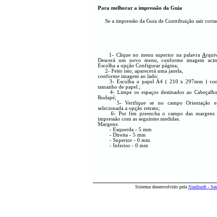
Para melhorar a impressão da Guia
Se a impressão da Guia de Contribuição sair cortad
1- Clique no menu superior na palavra
A
rqui
Descerá um novo menu, conforme imagem acim
Escolha a opção Configurar página;
2- Feito isto, aparecerá uma janela,
conforme imagem ao lado;
3- Escolha o papel A4 ( 210 x 297mm ) co
tamanho de papel.;
4- Limpe os espaços destinados ao Cabeçalho
Rodapé;
5- Verifique se no campo Orientação es
selecionada a opção retrato;
6- Por fim preencha o campo das margens 
impressão com as seguintes medidas.
Margens:
- Esquerda - 5 mm
- Direita - 5 mm
- Superior - 0 mm
- Inferior - 0 mm
Sistema desenvolvido pela
Sindisoft - Se