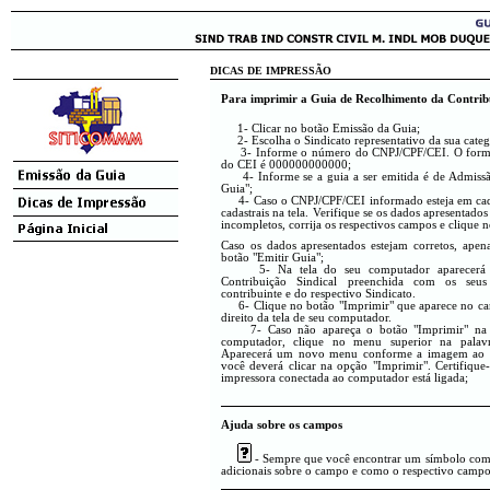
DICAS DE IMPRESSÃO
Para imprimir a Guia de Recolhimento da Contribui
1- Clicar no botão Emissão da Guia;
2- Escolha o Sindicato representativo da sua catego
3- Informe o número do CNPJ/CPF/CEI. O format
do CEI é 000000000000;
4- Informe se a guia a ser emitida é de Admissão
Guia";
4- Caso o CNPJ/CPF/CEI informado esteja em cadas
cadastrais na tela. Verifique se os dados apresentado
incompletos, corrija os respectivos campos e clique n
Caso os dados apresentados estejam corretos, apen
botão "Emitir Guia";
5- Na tela do seu computador aparecerá 
Contribuição Sindical preenchida com os seu
contribuinte e do respectivo Sindicato.
6- Clique no botão "Imprimir" que aparece no can
direito da tela de seu computador.
7- Caso não apareça o botão "Imprimir" na t
computador, clique no menu superior na palav
Aparecerá um novo menu conforme a imagem ao 
você deverá clicar na opção "Imprimir". Certifique
impressora conectada ao computador está ligada;
Ajuda sobre os campos
- Sempre que você encontrar um símbolo como 
adicionais sobre o campo e como o respectivo campo